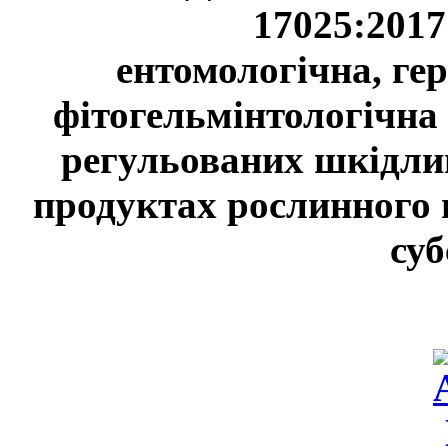
17025:201
ентомологічна, гер
фітогельмінтологічна 
регульованих шкідлив
продуктах рослинного п
суб