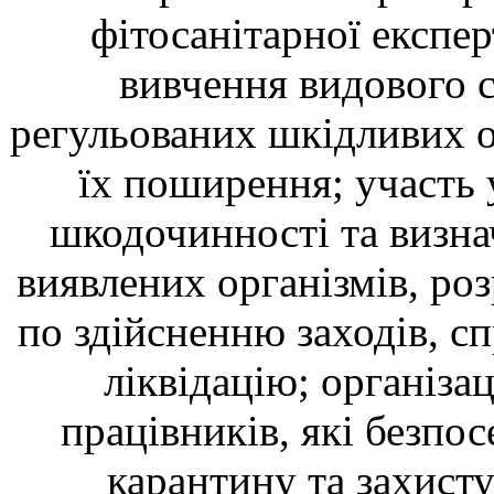
фітосанітарної експер
вивчення видового ск
регульованих шкідливих о
їх поширення; участь 
шкодочинності та визна
виявлених організмів, ро
по здійсненню заходів, сп
ліквідацію; організа
працівників, які безпо
карантину та захист