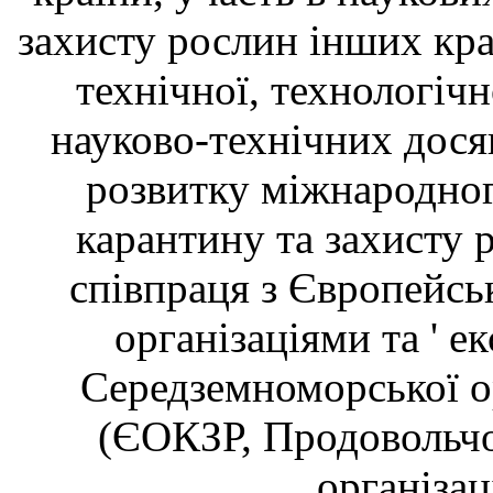
захисту рослин інших краї
технічної, технологічн
науково-технічних дося
розвитку міжнародног
карантину та захисту 
співпраця з Європейс
організаціями та ' е
Середземноморської ор
(ЄОКЗР, Продовольчої
організа