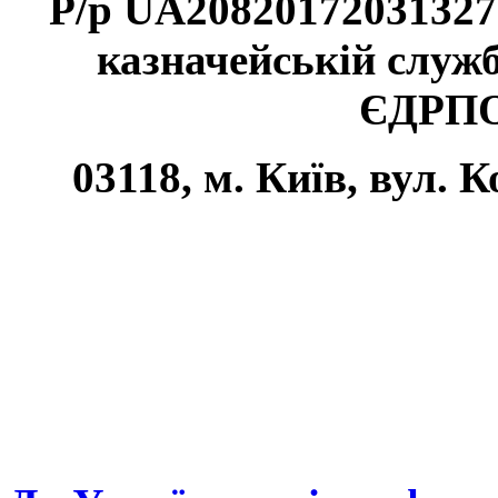
Р/р UA20820172031327
казначейській службі
ЄДРПО
03118, м. Київ, вул. К