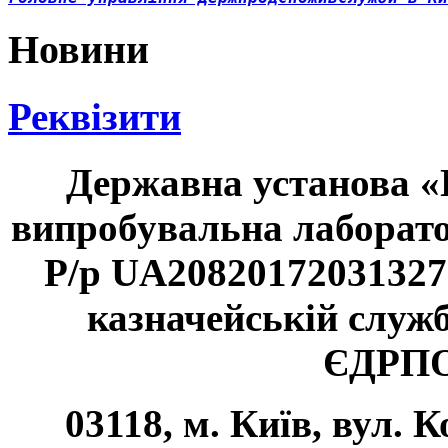
Новини
Реквізити
Державна установа «
випробувальна лаборат
Р/р UA20820172031327
казначейській службі
ЄДРПО
03118, м. Київ, вул. К