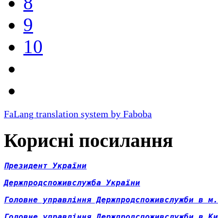
8
9
10
FaLang translation system by Faboba
Корисні посилання
Президент України
Д
ержпродспоживслужба України
Головне управління Держпродспоживслужби в м.
Головне управління Держпродспоживслужби в Ки