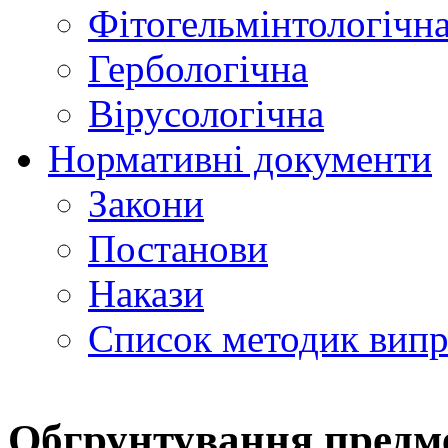
Фітогельмінтологічн
Гербологічна
Вірусологічна
Нормативні документи
Закони
Постанови
Накази
Список методик вип
Обгрунтування предме